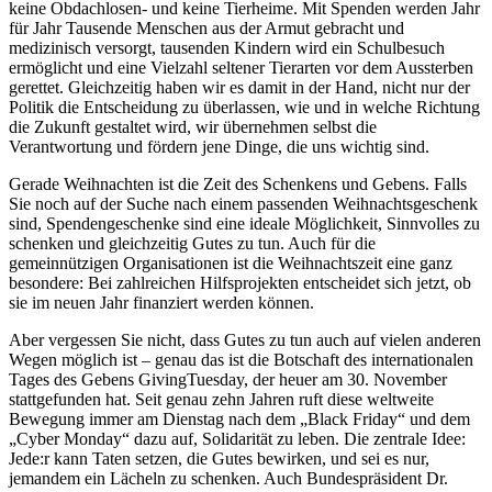
keine Obdachlosen- und keine Tierheime. Mit Spenden werden Jahr
für Jahr Tausende Menschen aus der Armut gebracht und
medizinisch versorgt, tausenden Kindern wird ein Schulbesuch
ermöglicht und eine Vielzahl seltener Tierarten vor dem Aussterben
gerettet. Gleichzeitig haben wir es damit in der Hand, nicht nur der
Politik die Entscheidung zu überlassen, wie und in welche Richtung
die Zukunft gestaltet wird, wir übernehmen selbst die
Verantwortung und fördern jene Dinge, die uns wichtig sind.
Gerade Weihnachten ist die Zeit des Schenkens und Gebens. Falls
Sie noch auf der Suche nach einem passenden Weihnachtsgeschenk
sind, Spendengeschenke sind eine ideale Möglichkeit, Sinnvolles zu
schenken und gleichzeitig Gutes zu tun. Auch für die
gemeinnützigen Organisationen ist die Weihnachtszeit eine ganz
besondere: Bei zahlreichen Hilfsprojekten entscheidet sich jetzt, ob
sie im neuen Jahr finanziert werden können.
Aber vergessen Sie nicht, dass Gutes zu tun auch auf vielen anderen
Wegen möglich ist – genau das ist die Botschaft des internationalen
Tages des Gebens GivingTuesday, der heuer am 30. November
stattgefunden hat. Seit genau zehn Jahren ruft diese weltweite
Bewegung immer am Dienstag nach dem „Black Friday“ und dem
„Cyber Monday“ dazu auf, Solidarität zu leben. Die zentrale Idee:
Jede:r kann Taten setzen, die Gutes bewirken, und sei es nur,
jemandem ein Lächeln zu schenken. Auch Bundespräsident Dr.